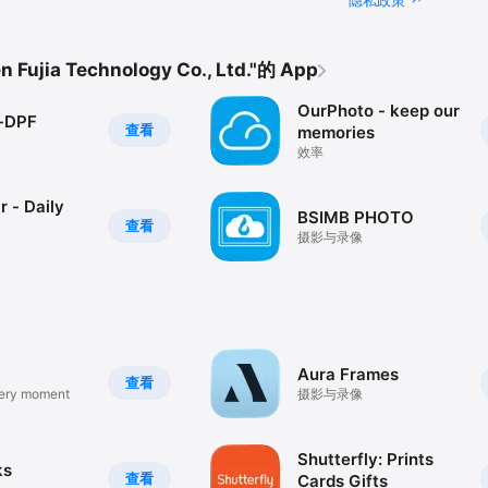
ujia Technology Co., Ltd."的 App
OurPhoto - keep our
-DPF
查看
memories
效率
 - Daily
BSIMB PHOTO
查看
摄影与录像
Aura Frames
查看
ery moment
摄影与录像
Shutterfly: Prints
ks
查看
Cards Gifts