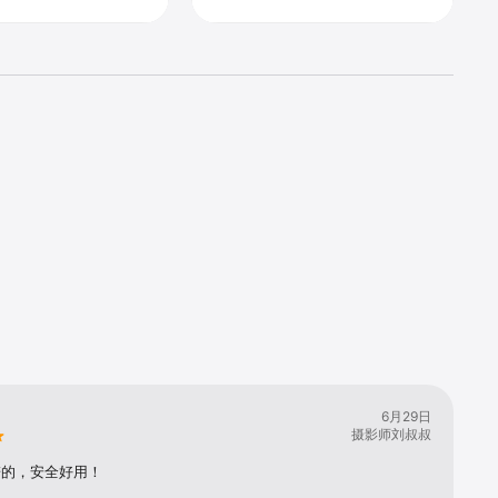
6月29日
摄影师刘叔叔
谱的，安全好用！