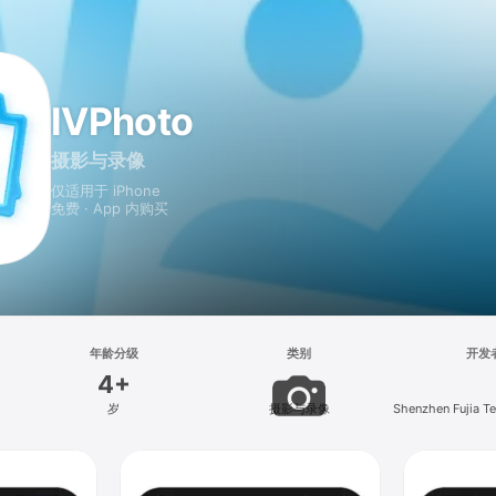
IVPhoto
摄影与录像
仅适用于 iPhone
免费 · App 内购买
年龄分级
类别
开发
4+
岁
摄影与录像
Shenzhen Fujia T
Ltd.